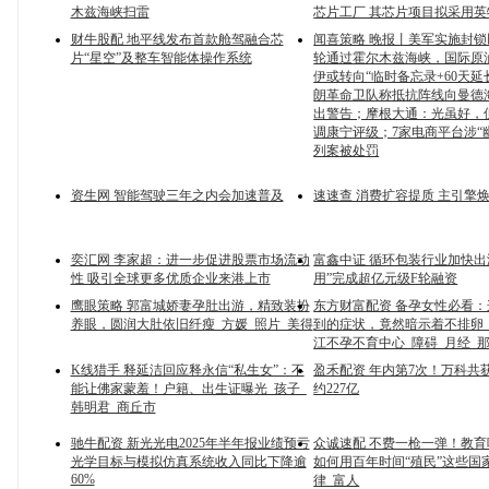
木兹海峡扫雷
芯片工厂 其芯片项目拟采用
财牛股配 地平线发布首款舱驾融合芯
闻喜策略 晚报丨美军实施封
片“星空”及整车智能体操作系统
轮通过霍尔木兹海峡，国际原
伊或转向“临时备忘录+60天延
朗革命卫队称抵抗阵线向曼德
出警告；摩根大通：光虽好，
调康宁评级；7家电商平台涉“
列案被处罚
资生网 智能驾驶三年之内会加速普及
速速查 消费扩容提质 主引擎
奕汇网 李家超：进一步促进股票市场流动
富鑫中证 循环包装行业加快出
性 吸引全球更多优质企业来港上市
用”完成超亿元级F轮融资
鹰眼策略 郭富城娇妻孕肚出游，精致装扮
东方财富配资 备孕女性必看
养眼，圆润大肚依旧纤瘦_方媛_照片_美得
到的症状，竟然暗示着不排卵！
江不孕不育中心_障碍_月经_
K线猎手 释延洁回应释永信“私生女”：不
盈禾配资 年内第7次！万科共
能让佛家蒙羞！户籍、出生证曝光_孩子_
约227亿
韩明君_商丘市
驰牛配资 新光光电2025年半年报业绩预亏
众诚速配 不费一枪一弹！教
光学目标与模拟仿真系统收入同比下降逾
如何用百年时间“殖民”这些国家
60%
律_富人