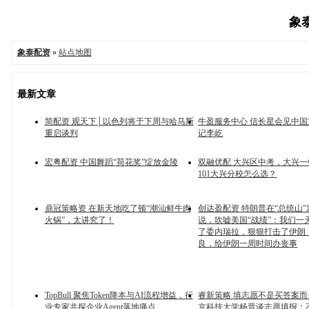
象泰
象泰配资
»
站点地图
最新文章
简配资 观天下│以色列将于下周与哈马斯
牛盈服务中心 信长星会见中
重启谈判
记李屹
宏粤配资 中国舞蹈“荷花奖”绽放金陵
双融优配 大兴区中考，大兴
101大兴分校怎么选？
鼎冠策略资 在新天地吃了顿“潮汕鲜牛肉
创达盈配资 特朗普在“总统山
火锅”，太讲究了！
说，吹嘘美国“战绩”：我们一
了委内瑞拉，狠狠打击了伊朗
良，给伊朗一周时间办丧事
TopBull 聚焦Token降本与AI流程增益，行
睿新策略 填志愿不是买答案而
业专家共探企业Agent落地痛点
京科技大学杨晋谈志愿填报：