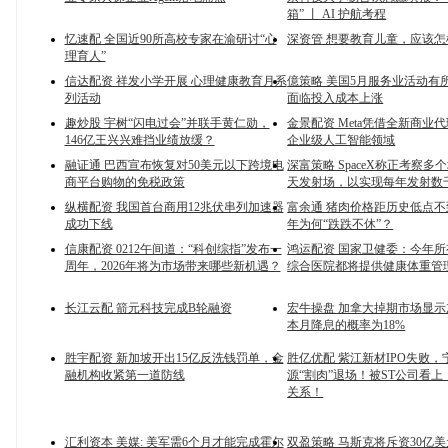
箱” 丨 AI 护航考程
忆速配 全国近90所高校专家在渝研讨“心
深资管 想要教育儿童，应该怎
理育人”
信达配资 祥发小学开展 心理健康教育月系
億策略 美国5月服务业活动有
列活动
面临投入成本上涨
趣炒股 宇树“闪电过会”并联手黄仁勋，
金景配资 Meta凭借全新商业
146亿王兴兴难挡业绩放缓？
企业级人工智能领域
融证通 巴西宣布恢复对50美元以下跨境电
深富策略 SpaceX称正考察多
商平台购物的免税政策
天发射场，以实现每年发射数
纵横配资 我国首台商用12兆伏串列加速器
富余通 猪肉价格距历史低点不
成功下线
年为何“跌跌不休”？
信康配资 0212午间道：“科创综指”发布一
鸿运配资 国家卫健委：今年
周年，2026年将为市场带来哪些新机遇？
综合医院都将提供健康体重管
长江云配 箭元科技完成B轮融资
宏牛操盘 加拿大掉期市场显
本月降息的概率为18%
胜宇配资 新加坡开出15亿反洗钱罚单，金
胜亿优配 紫江新材IPO失败，
融机构收紧第一道防线
源“割肉”退场！被ST公司看
关系！
汇利资本 美媒: 美军需6个月才能完成霍尔
双盈策略 马斯克将斥资30亿