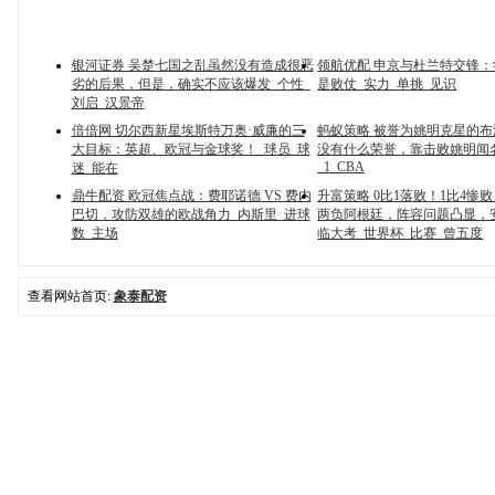
银河证券 吴楚七国之乱虽然没有造成很恶
领航优配 申京与杜兰特交锋
劣的后果，但是，确实不应该爆发_个性_
是败仗_实力_单挑_见识
刘启_汉景帝
倍倍网 切尔西新星埃斯特万奥·威廉的三
蚂蚁策略 被誉为姚明克星的
大目标：英超、欧冠与金球奖！_球员_球
没有什么荣誉，靠击败姚明闻
_1_CBA
迷_能在
鼎牛配资 欧冠焦点战：费耶诺德 VS 费内
升富策略 0比1落败！1比4惨
巴切，攻防双雄的欧战角力_内斯里_进球
两负阿根廷，阵容问题凸显，
数_主场
临大考_世界杯_比赛_曾五度
查看网站首页:
象泰配资