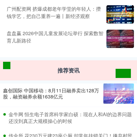
广州配资网 挤爆成都老年学堂的年轻人：攒
钱学艺，把自己重养一遍丨新经济观察
盘盘赢 2026中国儿童发展论坛举行 探索数智
育儿新路径
推荐资讯
鑫创国际 中国移动：8月11日融券卖出128万
股，融资融券余额1638亿元
金牛网 恒生电子首席科学家白硕：现在人和AI的边界问题
还没到真正大规模操心的时候
传金所 花230万元建23座公厕 却常年挂锁关门！嫌弃村民