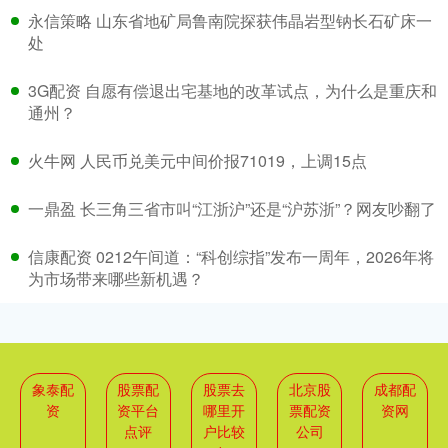
永信策略 山东省地矿局鲁南院探获伟晶岩型钠长石矿床一
处
3G配资 自愿有偿退出宅基地的改革试点，为什么是重庆和
通州？
火牛网 人民币兑美元中间价报71019，上调15点
一鼎盈 长三角三省市叫“江浙沪”还是“沪苏浙”？网友吵翻了
信康配资 0212午间道：“科创综指”发布一周年，2026年将
为市场带来哪些新机遇？
象泰配
股票配
股票去
北京股
成都配
资
资平台
哪里开
票配资
资网
点评
户比较
公司