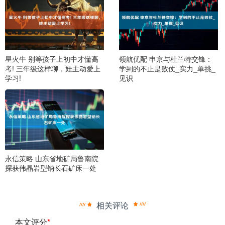
星火牛 别等孩子上初中才懂高
领航优配 申京与杜兰特交锋：
考! 三年级这样聊，娃主动爱上
学到的不止是败仗_实力_单挑_
学习!
见识
永信策略 山东省地矿局鲁南院
探获伟晶岩型钠长石矿床一处
相关评论
本文评分
*