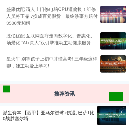
盛康优配 请人上门修电脑CPU遭偷换！维修
人员将正品i7换成百元假货，最终涉事方赔付
3500元和解
胜亿优配 互联网医疗走向数字化、普惠化、
场景化 “AI+真人”双引擎推动主动健康服务
星火牛 别等孩子上初中才懂高考! 三年级这样
聊，娃主动爱上学习!
推荐资讯
派生资本 【西甲】亚马尔进球+伤退, 巴萨1比
0战胜塞尔塔