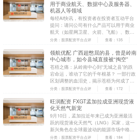
用于商业航天、数据中心及服务器、
机器人等领域
每经AI快讯，有投资者在投资者互动平台
提问：请问公司有什么产品可以用于商业
航天（如星网卫星、火箭、飞船）、数据
中心、服务器、机器人吗？ 崇达技术
分类：股票配资平台点评
查看：135
（002815.....
领航优配 广西超憋屈的县，曾是岭南
中心城市，如今县城直接被“掏空”
苍梧之痛：从岭南中心到“无城之县”的跌
宕命运，谁动了它的千年根基？ 一部行政
区划调整的血泪史，揭示苍梧为何成了广
西最憋屈的县 "抢"走的县城：苍梧县2000
分类：股票配资平台点评
查看：172
年辉....
旺润配资 FXGT孟加拉成亚洲现货液
化天然气新宠
9月10日，孟加拉近年来已成为亚洲最活
跃的现货液化天然气（LNG）买家，这一
新兴角色在全球最波动的能源市场中格外
引人注目。曾经高度自给自足的天然气供
分类：股票配资平台点评
查看：184