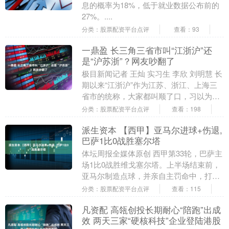
息的概率为18%，低于就业数据公布前的
27%。....
分类：股票配资平台点评
查看：93
一鼎盈 长三角三省市叫“江浙沪”还
是“沪苏浙”？网友吵翻了
极目新闻记者 王灿 实习生 李欣 刘明慧 长
期以来“江浙沪”作为江苏、浙江、上海三
省市的统称，大家都叫顺了口，习以为
常。近日有细心的网友发现，官方文件和
分类：股票配资平台点评
查看：198
央媒中对....
派生资本 【西甲】亚马尔进球+伤退,
巴萨1比0战胜塞尔塔
体坛周报全媒体原创 西甲第33轮，巴萨主
场1比0战胜维戈塞尔塔。上半场结束前，
亚马尔制造点球，并亲自主罚命中，打入
全场比赛唯一进球。打入点球后，亚马尔
分类：股票配资平台点评
查看：115
伤退离场。....
凡资配 高瓴创投长期耐心“陪跑”出成
效 两天三家“硬核科技”企业登陆港股