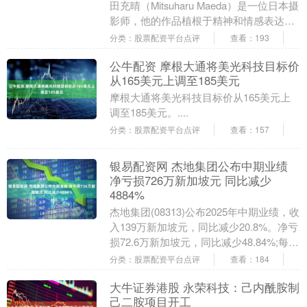
田充晴（Mitsuharu Maeda）是一位日本摄
影师，他的作品植根于精神和情感表达。
他从学生时代开始了他的摄影之旅，....
分类：股票配资平台点评
查看：193
公牛配资 摩根大通将美光科技目标价
从165美元上调至185美元
摩根大通将美光科技目标价从165美元上
调至185美元。....
分类：股票配资平台点评
查看：157
银易配资网 杰地集团公布中期业绩
净亏损726万新加坡元 同比减少
4884%
杰地集团(08313)公布2025年中期业绩，收
入139万新加坡元，同比减少20.8%。净亏
损72.6万新加坡元，同比减少48.84%;每股
亏损0.04坡仙。 ....
分类：股票配资平台点评
查看：184
大牛证券港股 永荣科技：己内酰胺制
己二胺项目开工