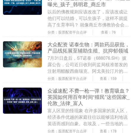
曝光_孩子_韩明君_商丘市
以后的佛教规则应该改改了，应该改成让
他们可以结婚，可以生孩子，这样不就提
高了生育率吗？ 就像商丘市佛教协会会
长、河南省佛教协会副会长、商丘市政协
分类：股票配资平台点评
查看：76
常委、河南省政协....
大众配资 诺泰生物：两款药品获批，
产品线拓展至辅助生殖、抗抑郁领域
7月31日盘后，ST诺泰（688076.SH）披
露公告，公司近日收到药监局核准签发的
注射用醋酸西曲瑞克、阿戈美拉汀片的
《药品注册证书》，两款化药4类药品获批
分类：股票配资平台点评
查看：159
上市....
众诚速配 不费一枪一弹！教育吸血？
英国如何用百年时间“殖民”这些国家_
伦敦_法律_富人
富人区里的怪现象 在许多国家的富人区，
经济条件优越的家庭往往以能够流利地说
英语而感到自豪。在埃及，一些当地的富
人纷纷把自己的孩子送往如“开罗美国学
分类：股票配资平台点评
查看：178