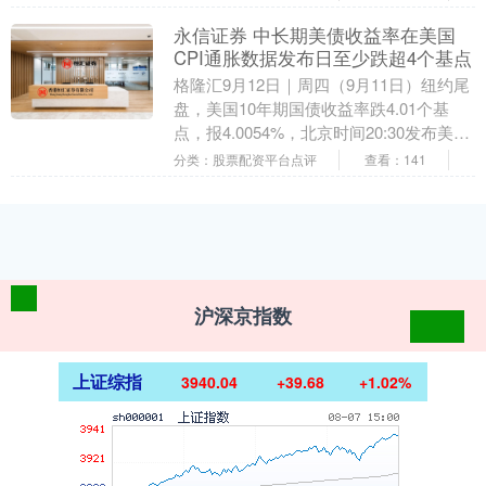
应体系，如今....
永信证券 中长期美债收益率在美国
CPI通胀数据发布日至少跌超4个基点
格隆汇9月12日｜周四（9月11日）纽约尾
盘，美国10年期国债收益率跌4.01个基
点，报4.0054%，北京时间20:30发布美国
CPI通胀数据时从接近4.06....
分类：股票配资平台点评
查看：141
沪深京指数
上证综指
3940.04
+39.68
+1.02%