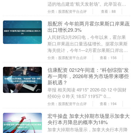
适的地点建造“航天发射场”。此举旨在为
未来其巨型星舰火箭每年数千次的发射做
分类：股票配资平台点评
查看：88
好准备。....
股配所 今年前两月霍尔果斯口岸果蔬
出口增长29.3%
人民财讯3月29日电，今年以来，霍尔果
斯口岸果蔬出口量迅猛增长。据霍尔果斯
海关统计，今年1—2月霍尔果斯口岸出口
果蔬13.7万吨，同比增长29.3%。....
分类：股票配资平台点评
查看：156
信康配资 0212午间道：“科创综指”发
布一周年，2026年将为市场带来哪些
新机遇？
举报 相关阅读 49'15'' 2026-02-12 中国财
经60分 0 昨天 18:57 119'57'' 0....
分类：股票配资平台点评
查看：194
宏牛操盘 加拿大掉期市场显示加拿大
央行本月降息的概率为18%
加拿大掉期市场显示，加拿大央行本月降