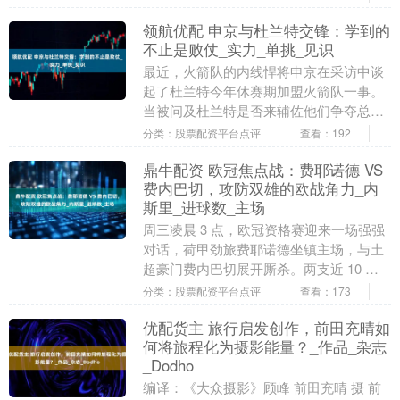
校”和“英国国....
领航优配 申京与杜兰特交锋：学到的
不止是败仗_实力_单挑_见识
最近，火箭队的内线悍将申京在采访中谈
起了杜兰特今年休赛期加盟火箭队一事。
当被问及杜兰特是否来辅佐他们争夺总冠
军时，申京哈哈大笑表示自己最初也以为
分类：股票配资平台点评
查看：192
杜兰特会来帮助他....
鼎牛配资 欧冠焦点战：费耶诺德 VS
费内巴切，攻防双雄的欧战角力_内
斯里_进球数_主场
周三凌晨 3 点，欧冠资格赛迎来一场强强
对话，荷甲劲旅费耶诺德坐镇主场，与土
超豪门费内巴切展开厮杀。两支近 10 场
同取 6 胜的球队，将在德库伊普球场争夺
分类：股票配资平台点评
查看：173
晋级....
优配货主 旅行启发创作，前田充晴如
何将旅程化为摄影能量？_作品_杂志
_Dodho
编译：《大众摄影》顾峰 前田充晴 摄 前