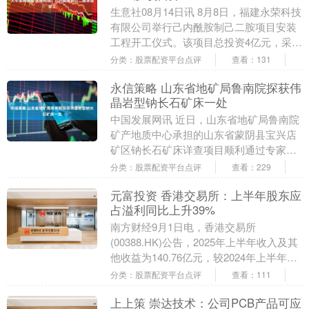
生意社08月14日讯 8月8日，福建永荣科技
有限公司举行己内酰胺制己二胺项目安装
工程开工仪式。该项目总投资4亿元，采用
海南迦尔引进的日本东丽技术，以企业自
分类：股票配资平台点评
查看：131
产己内....
永信策略 山东省地矿局鲁南院探获伟
晶岩型钠长石矿床一处
中国发展网讯 近日，山东省地矿局鲁南院
矿产地质中心承担的山东省蒙阴县宝兴店
矿区钠长石矿床详查项目顺利通过专家审
查，探获中-大型伟晶岩型钠长石矿床一
分类：股票配资平台点评
查看：229
处。 审查过程....
元富投资 香港交易所：上半年股东应
占溢利同比上升39%
南方财经9月1日电，香港交易所
(00388.HK)公告，2025年上半年收入及其
他收益为140.76亿元，较2024年上半年上
升33%；股东应占溢利为85.19....
分类：股票配资平台点评
查看：111
上上策 崇达技术：公司PCB产品可应