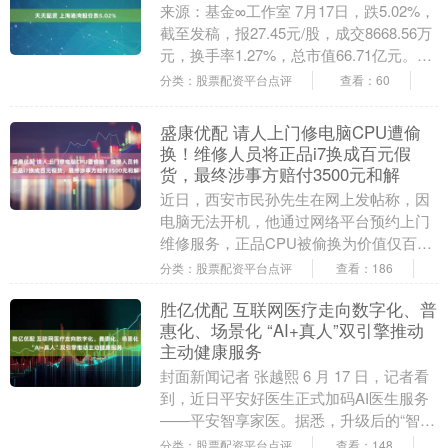
来源：基金∞工作室 7月17日，跌5.02%，
截至发稿，报27.45元/股，成交8668.56万
元，换手率1.27%，总市值66.71亿元。上
海港湾股价已经连续....
分类：股票配资平台点评
查看：60
盛康优配 请人上门修电脑CPU遭偷
换！维修人员将正品i7换成百元假
货，最终涉事方赔付3500元和解
近日，西安市民孙先生在网上发帖称，因
电脑无法开机，他通过网络平台预约上门
维修服务，正品CPU被偷换为价值仅百余
元的假冒产品。最终经民警调解，涉事方
分类：股票配资平台点评
查看：186
一次性赔付孙先....
胜亿优配 互联网医疗走向数字化、普
惠化、场景化 “AI+真人”双引擎推动
主动健康服务
封面新闻记者 张越熙 6 月 17 日，记者看
到，近日平安好医生正式加码AI医生服务
——平安智享家医。据悉，升级后的“智享
家医”以平安医博通大模型为核心技术支
分类：股票配资平台点评
查看：148