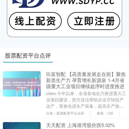
股票配资平台点评
玖富智配 【高质量发展走在前】聚焦
新质生产力 孕育增长新源泉 1-4月省
级重大工业项目继续超序时进度推进
video 今年以来，全省各地合力推进重大工
业项目建设，想方设法帮助企业尽快投产
达产，更换先进生产装备，提高生产效率
和质量，保持“江苏制造”竞争优势。 今
分类：股票配资平台点评
查看：126
年，6....
天天配资 上海港湾股价跌5.02%