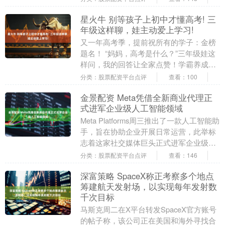
撑....
星火牛 别等孩子上初中才懂高考! 三
年级这样聊，娃主动爱上学习!
又一年高考季，提前祝所有的学子：金榜
题名！ “妈妈，高考是什么？”三年级娃这
样问，我的回答让全家点赞！学霸养成从
小开始！? 昨天，我家娃去邻居家玩，无
分类：股票配资平台点评
查看：100
意中听到他....
金景配资 Meta凭借全新商业代理正
式进军企业级人工智能领域
Meta Platforms周三推出了一款人工智能助
手，旨在协助企业开展日常运营，此举标
志着这家社交媒体巨头正式进军企业级人
工智能市场。 该产品在伦敦举行的以W....
分类：股票配资平台点评
查看：146
深富策略 SpaceX称正考察多个地点
筹建航天发射场，以实现每年发射数
千次目标
马斯克周二在X平台转发SpaceX官方账号
的帖子称，该公司正在美国和海外寻找合