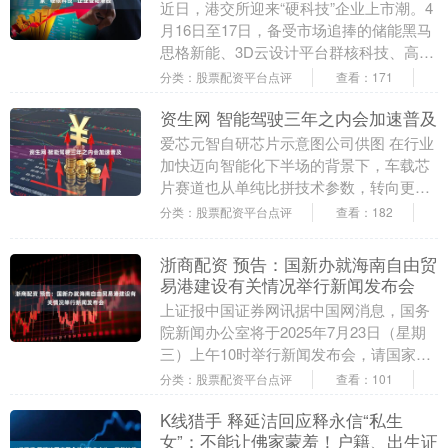
近日，港交所迎来“硬科技”企业上市潮。4
月16日至17日，备受市场追捧的储能黑马
思格新能、3D云设计平台群核科技、高端
图像传感器芯片商长光辰芯接连上市。截
分类：股票配资平台点评
查看：171
至17....
资生网 智能驾驶三年之内会加速普及
爱芯元智自研芯片示意图公司供图 在行业
加快迈向智能化下半场的背景下，车载芯
片赛道也从单纯比拼技术参数，转向更强
调商业闭环、规模落地与生态协同的新阶
分类：股票配资平台点评
查看：182
段。 在日前举....
浙商配资 预告：国新办就海南自由贸
易港建设有关情况举行新闻发布会
上证报中国证券网讯据中国网消息，国务
院新闻办公室将于2025年7月23日（星期
三）上午10时举行新闻发布会，请国家发
展改革委副主任王昌林、财政部副部长廖
分类：股票配资平台点评
查看：101
岷、商务....
K线猎手 释延洁回应释永信“私生
女”：不能让佛家蒙羞！户籍、出生证