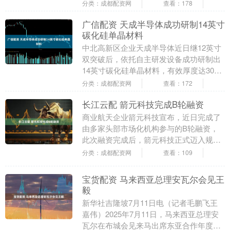
助您挖掘潜力主题机会！ 【停牌】
分类：成都配资网
查看：178
30089....
广信配资 天成半导体成功研制14英寸
碳化硅单晶材料
中北高新区企业天成半导体近日继12英寸
双突破后，依托自主研发设备成功研制出
14英寸碳化硅单晶材料，有效厚度达30毫
米。14英寸碳化硅单晶材料主要应用于碳
分类：成都配资网
查看：172
化硅部件....
长江云配 箭元科技完成B轮融资
商业航天企业箭元科技宣布，近日完成了
由多家头部市场化机构参与的B轮融资，
此次融资完成后，箭元科技正式迈入规模
化发展阶段。该公司已投产的三发“元行者
分类：成都配资网
查看：109
一号”火箭，将....
宝货配资 马来西亚总理安瓦尔会见王
毅
新华社吉隆坡7月11日电（记者毛鹏飞王
嘉伟）2025年7月11日，马来西亚总理安
瓦尔在布城会见来马出席东亚合作年度系