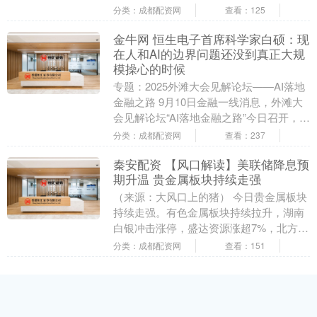
结带领五邑人民及全世界江门籍海外华
分类：成都配资网
查看：125
侨、港澳同胞共....
金牛网 恒生电子首席科学家白硕：现
在人和AI的边界问题还没到真正大规
模操心的时候
专题：2025外滩大会见解论坛——AI落地
金融之路 9月10日金融一线消息，外滩大
会见解论坛“AI落地金融之路”今日召开，恒
生电子股份有限公司首席科学家、研究
分类：成都配资网
查看：237
院....
秦安配资 【风口解读】美联储降息预
期升温 贵金属板块持续走强
（来源：大风口上的猪） 今日贵金属板块
持续走强。有色金属板块持续拉升，湖南
白银冲击涨停，盛达资源涨超7%，北方铜
业此前涨停，兴业银锡涨超5%创新高，飞
分类：成都配资网
查看：151
南资源、华....