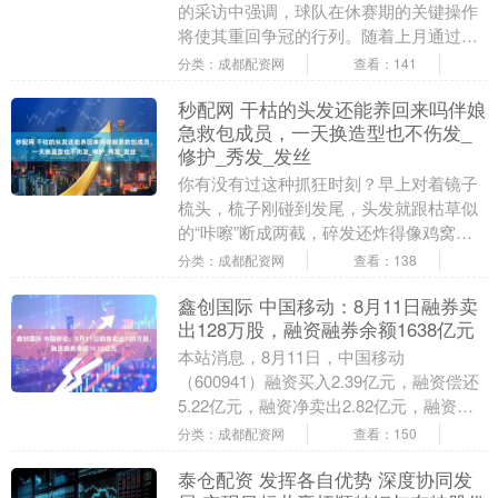
的采访中强调，球队在休赛期的关键操作
将使其重回争冠的行列。随着上月通过一
笔三方交易，热火队成功引进了快船队的
分类：成都配资网
查看：141
高效得分手鲍威尔....
秒配网 干枯的头发还能养回来吗伴娘
急救包成员，一天换造型也不伤发_
修护_秀发_发丝
你有没有过这种抓狂时刻？早上对着镜子
梳头，梳子刚碰到发尾，头发就跟枯草似
的“咔嚓”断成两截，碎发还炸得像鸡窝，
怎么压都压不下去。更离谱的是，明明刚
分类：成都配资网
查看：138
洗完头，头发却....
鑫创国际 中国移动：8月11日融券卖
出128万股，融资融券余额1638亿元
本站消息，8月11日，中国移动
（600941）融资买入2.39亿元，融资偿还
5.22亿元，融资净卖出2.82亿元，融资余
额16.33亿元，近20个交易日中有15....
分类：成都配资网
查看：150
泰仓配资 发挥各自优势 深度协同发