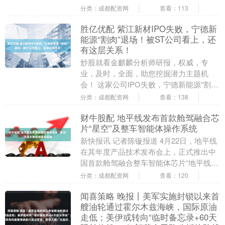
列外长会的中共中央政治局委员、外交部
分类：成都配资网
查看：113
长王毅。....
胜亿优配 紫江新材IPO失败，宁德新
能源“割肉”退场！被ST公司看上，还
有这层关系！
炒股就看金麒麟分析师研报，权威，专
业，及时，全面，助您挖掘潜力主题机
会！ 这家公司IPO失败，宁德新能源“割
肉”退场！被ST公司看上，还有这层关
分类：成都配资网
查看：138
系！ 来源：IP....
财牛股配 地平线发布首款舱驾融合芯
片“星空”及整车智能体操作系统
新快报讯 记者陈镟报道 4月22日，地平线
在其年度产品技术发布会上，正式推出中
国首款舱驾融合整车智能体芯片“地平线星
空”（Horizon Starry）及整车智....
分类：成都配资网
查看：120
闻喜策略 晚报丨美军实施封锁以来首
艘油轮通过霍尔木兹海峡，国际原油
走低；美伊或转向“临时备忘录+60天