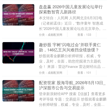
勾线，时不时....
盘盘赢 2026中国儿童发展论坛举行
探索数智育儿新路径
本文转自：人民网 人民网北京6月3日电
（记者郝孟佳）近日，“数伴童年 智惠成
长”2026中国儿童发展论坛在北京举办。
全国妇联党组书记黄晓薇表示，儿童是强
分类：成都配资网
查看：133
国建....
趣炒股 宇树“闪电过会”并联手黄仁
勋，146亿王兴兴难挡业绩放缓？
炒股就看金麒麟分析师研报，权威，专
业，及时，全面，助您挖掘潜力主题机
会！ 来源：雷达Finance 雷达财经出品 文|
彭程 编|孟帅 从IPO申请获受理到上
分类：成都配资网
查看：101
会，....
配资世家 股海导航_2026年5月13日_
沪深股市公告与交易提示
登录新浪财经APP 搜索【信披】查看更多
考评等级 专题：交易提示 炒股就看金麒麟
分析师研报，权威，专业，及时，全面，