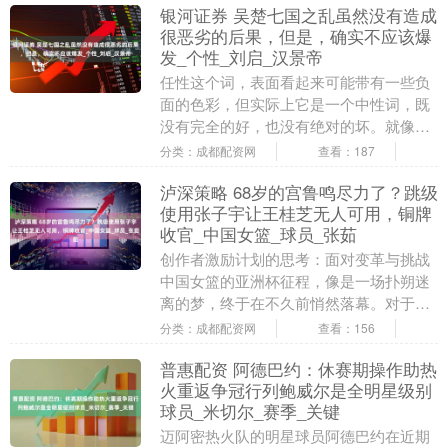
银河证券 吴楚七国之乱虽然没有造成
很恶劣的后果，但是，确实不应该爆
发_个性_刘启_汉景帝
任性这个词，表面看起来可能带有一些负
面的色彩，但实际上它是一个中性词，既
没有完全的好，也没有绝对的坏。就像人
们在生活中有时会表现出一点小脾气，只
分类：成都配资网
查看：187
要不造成他人极大....
泸深策略 68岁的宫鲁鸣尽力了？跳级
使用张子宇让王桂芝无人可用，铜牌
收官_中国女篮_球员_张茹
创作者激励计划的思考：面对变革与挑战
中国女篮的亚洲杯征程，像是一场扑朔迷
离的梦，终于在不久前悄然落幕。对于众
多球迷而言，这不仅是一场体育比赛，更
分类：成都配资网
查看：156
是一段难以抹去....
普惠配资 阿德巴约：休赛期操作助热
火重返争冠行列鲍威尔是全明星级别
球员_米切尔_赛季_关键
迈阿密热火队的明星球员阿德巴约在近期