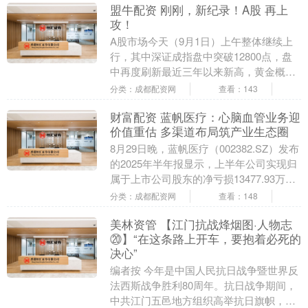
盟牛配资 刚刚，新纪录！A股 再上
攻！
A股市场今天（9月1日）上午整体继续上
行，其中深证成指盘中突破12800点，盘
中再度刷新最近三年以来新高，黄金概念
股大涨。 另外，个股方面，贵州茅台盘中
分类：成都配资网
查看：143
股价超过....
财富配资 蓝帆医疗：心脑血管业务迎
价值重估 多渠道布局筑产业生态圈
8月29日晚，蓝帆医疗（002382.SZ）发布
的2025年半年报显示，上半年公司实现归
属于上市公司股东的净亏损13477.93万
元，同比减亏15.88%；实现....
分类：成都配资网
查看：148
美林资管 【江门抗战烽烟图·人物志
⑳】“在这条路上开车，要抱着必死的
决心”
编者按 今年是中国人民抗日战争暨世界反
法西斯战争胜利80周年。抗日战争期间，
中共江门五邑地方组织高举抗日旗帜，团