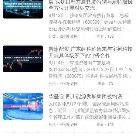
展 实现目标共赢抚顺特钢与东特股份
全方位开展对标交流
8月12日，沙钢集团常务执行董事、总裁
龚盛在抚顺特钢（600399）参加与东特股
份召开的对标交流研讨会上明确指出：沙
钢麾下成员企业要定期开展对标交流合
分类：成都配资网
查看：138
作，发挥优....
普患配资 广东建科称暂未与宇树科技
开展具体场景下的业务合作
8月14日，有投资者向广东建科
(301632.SZ)提问，2025年3.27日上午广东
建科院（300675）携系列科技展品亮相建
筑科技成果交流展会，据了解广东建....
分类：成都配资网
查看：73
华盛通 四川能源发展集团被约谈
人民财讯8月27日电，国家能源局网站消
息，近日，四川能源监管办就加强涉网安
全管理工作对四川能源发展集团及相关下
属企业开展电力安全监管约谈。 约谈强
分类：成都配资网
查看：196
调，当前正处于....