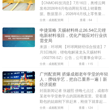
【CNMO科技消息】7月16日，奥维云网
发布2026年6月电动两轮车线上销量数
据。数据显示，2026年6月线上零售量环
比增长33.5%；零售均价4071元/辆，....
分类：成都配资网
查看：64
申捷策略 天赐材料终止26.54亿元锂
电新材料项目，优化产能应对行业供
需变局
来源：环球网 【环球网财经综合报道】7
月3日晚间，锂电电解液龙头天赐材料
（002709.SZ）公告，公司董事会审议通
过议案，同意子公司南通天赐终止年产
分类：成都配资网
查看：115
24.3万....
广州配资网 挤爆成都老年学堂的年轻
人：攒钱学艺，把自己重养一遍丨新
经济观察
封面新闻记者 张越熙 傍晚七点过，成都市
某老年学堂教学点的国画教室里。背着通
勤包的姑娘刚下班赶来，刚坐下就拿起了
毛笔；旁边头发花白的阿姨对着画稿细细
分类：成都配资网
查看：124