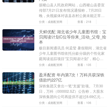
据稷山县人民政府网站，山西稷山县委宣
传部7月21日发布情况通报称，7月20日
晚，央视媒体对该县农村公厕未能正常开
放公开报道后，县委县政府高度重视，立
分类：成都配资网
查看：218
即组织人员对....
天鲜优配 湖北省少年儿童图书馆：宝
贝阅读计划C位等你来_活动_父母_绘
本
极目新闻通讯员 何孟莹 暑假期间，湖北省
少年儿童图书馆依托分龄分级的个性化家
庭阅读追踪项目“宝贝阅读计划”，精心设
计“萌宝请就位”与“萌宝阅书海”分级阅读活
分类：成都配资网
查看：135
动，....
盈禾配资 年内第7次！万科共获深铁
借款约227亿
深铁集团又拿出一笔“支援”款项。 7月30
日，万科（000002.SZ）公告称，大股东
深铁集团向公司再提供不超过8.69亿元股
东借款，仍用于偿还万科在公开市场发....
分类：成都配资网
查看：106