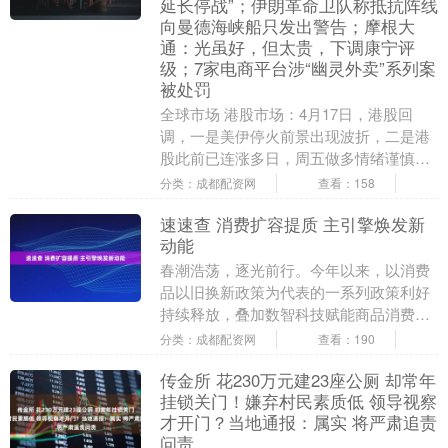
延长停战”；伊朗革命卫队称抵抗阵线
向曼德海峡船只发出警告；摩根大
通：光虽好，但太贵，下调康宁评
级；7家电商平台涉“幽灵外卖”系列案
被处罚
全球市场 港股市场：4月17日，港股回
调，一是美伊停火前景出现波折，二是港
股此前已连涨多日，周五做多情绪谨慎。
截止收盘，恒生指数跌0.89%报26160点，
分类：成都配资网
查看：158
国企....
速速查 消费扩容提质 主引擎焕发新
动能
春潮浩荡，逐光前行。今年以来，以消费
品以旧换新政策为代表的一系列政策利好
持续释放，叠加数智科技赋能商品消费品
质、场景创新提升服务消费体验，我国消
分类：成都配资网
查看：190
费正以扩“容”之....
传金所 花230万元建23座公厕 却常年
挂锁关门！嫌弃村民素质低 领导视察
才开门？当地通报：属实 将严肃追责
问责