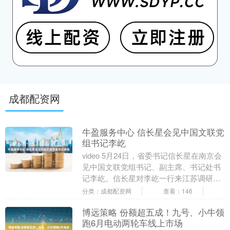
成都配资网
牛盈服务中心 信长星会见中国文联党
组书记李屹
video 5月24日，省委书记信长星在南京会
见中国文联党组书记、副主席、书记处书
记李屹。信长星对李屹一行来江苏调研并
出席第十三届中国舞蹈“荷花奖”颁奖典礼
分类：成都配资网
查看：146
表示....
博远策略 份额超五成！九号、小牛领
跑6月电动两轮车线上市场