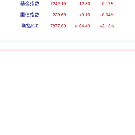
基金指数
7242.10
+12.30
+0.17%
国债指数
229.69
+0.10
+0.04%
期指IC0
7877.80
+164.40
+2.13%
象泰配资
象泰配资-股票配资平台点评=配资行情网是您了解最新股票
市场动态和投资机会的首选平台。我们提供专业的软件股票排
名，帮助投资者做出明智的决策。此外，我们还精心整理了股票
投资公司排名前十的榜单，为您筛选出最具潜力和信誉的投资公
司。通过我们的服务，您可以深入了解配资公司的运作方式和风
险评估，帮助您在投资过程中有效规避个人损失。无论您是新手
还是经验丰富的投资者，配资行情网都致力于为您提供全面、可
靠的投资支持。