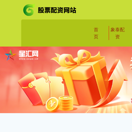
首
象泰配
页
资