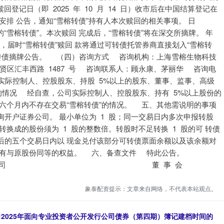
记日（即 2025 年 10 月 14 日）收市后在中国结算登记在
安排 公告，通知“雪榕转债”持有人本次赎回的相关事项。 日
在册的“雪榕转债”。本次赎回 完成后，“雪榕转债”将在深交所摘牌。 年
户日，届时“雪榕转债”赎回 款将通过可转债托管券商直接划入“雪榕转
可转债摘牌公告。 （四）咨询方式 咨询机构：上海雪榕生物科技
区汇丰西路 1487 号 咨询联系人：顾永康、茅丽华 咨询电
7 四、公司实际控制人、控股股东、持股 5%以上的股东、董事、监事、高级
的情况 经自查，公司实际控制人、控股股东、持有 5%以上股份的
六个月内不存在交易“雪榕转债”的情况。 五、其他需说明的事项
开户证券公司。 最小单位为 1 股；同一交易日内多次申报转股
换成的股份须为 1 股的整数倍。转股时不足转换 1 股的可 转债
后的五个交易日内以 现金兑付该部分可转债票面余额以及该余额对
享有与原股份同等的权益。 六、备查文件 特此公告。
有限公司 董 事 会
象泰配资提示：文章来自网络，不代表本站观点。
司2025年面向专业投资者公开发行公司债券（第四期）簿记建档时间的