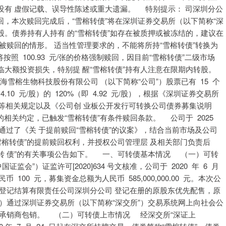
没有 虚假记载、误导性陈述或重大遗漏。 特别提示： 司深圳分公
回，本次赎回完成后，“雪榕转债”将在深圳证券交易所（以下简称“深
股。债券持有人持有 的“雪榕转债”如存在被质押或被冻结的，建议在
被赎回的情形。 适当性管理要求的，不能将所持“雪榕转债”转换为
照 100.93 元/张的价格强制赎回，因目前“雪榕转债”二级市场
大额投资损失，特别提 醒“雪榕转债”持有人注意在限期内转股。
 日，上海雪榕生物科技股份有限公司 （以下简称“公司”）股票已有 15 个
10 元/股）的 120%（即 4.92 元/股），根据《深圳证券交易所
》等相关规定以及《公司创 业板公开发行可转换公司债券募集说明
的相关约定，已触发“雪榕转债”有条件赎回条款。 公司于 2025
议通过了《关 于提前赎回“雪榕转债”的议案》，结合当前市场及公司
雪榕转债”的提前赎回权利，并授权公司管理层 及相关部门负责后
榕转 债”的有关事项公告如下。 一、可转债基本情况 （一）可转
会”）证监许可[2020]634 号文核准，公司于 2020 年 6 月
民币 100 元，募集资金总额为人民币 585,000,000.00 元。本次公
登记结算有限责任公司深圳分公司 登记在册的原股东优先配售，原
）通过深圳证券交易所（以下简称“深交所”）交易系统网上向社会公
分由主承销商包销。 （二）可转债上市情况 经深交所“深证上