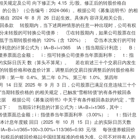
相关规定及公司 向下修正为 4.15 元/股。修正后的转股价格自
告。 的公告》（公告编号：2024-066）。根据公司《募集说明书》的相
格自 2024 年 8 月 26 日起生效。具体内 容详见相关公告。
回条款 转股期内，当下述两种情形的任意一种出现时，公司有权
部分未转股的可转换公司债券： ①在转股期内，如果公司股票在任
于当期转股价格的 120%（含 120%）； ②当本次发行的可转
息的计算公式为：IA=B×i×t/365 IA：指当期应计利息； B：
债券票面总金额； i：指可转换公司债券当年票面利率； t：指
的实际日历天 数（算头不算尾）。 若在前述三十个交易日内发生
前的转股价格和收盘价计算，调整后的交易日按调整后的转股价格和
：第一年 0.4%、第二年 0.7%、第三年 1.0%、第四年
 14 日至 2025 年 9 月 3 日，公司股票已满足任意连续三十个
”当期转股价格的 的相关规定，已触发“雪榕转债”的有条件赎回条
据 根据公司《募集说明书》中关于有条件赎回条款的约定，“雪
程如下： 当期应计利息的计算公式为：IA=B×i×t/365，其中：
债票面总金额；i：指债券当年票面利率 （3.00%）； t：指计息
本计息年度赎 回日（2025 年 10 月 15 日）止的实际日历天数
×t/365=100×3.00%×113/365=0.93 元/张 每张债券赎回价
3 元/张 扣税后的赎回价格以中国结算核准的价格为准。公司不对持有人的