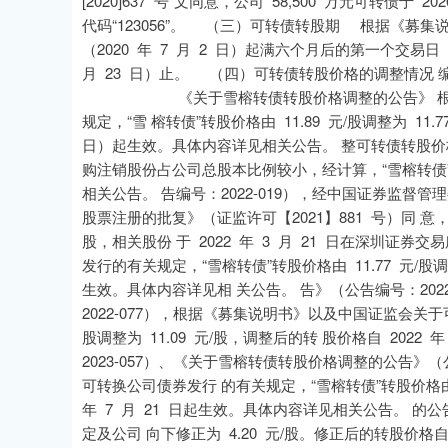
[2020]637 号”文同意，公司 58,500 万元可转债于
代码“123056”。 （三）可转债转股期 根据《募
（2020 年 7 月 2 日）起满六个月后的第一个交易日（
月 23 日）止。 （四）可转债转股价格的调整情况
《关于雪榕转债转股价格调整的公告》 根据《
规定，“雪 榕转债”转股价格由 11.89 元/股调整为 11.
日）起生效。具体内容详见相关公告。 整可转债转股价格
购注销股份占公司总股本比例较小，经计算，“雪榕转债”的
相关公告。 告编号：2022-019），经中国证券监
股票注册的批复》（证监许可【2021】881 号）同 意，
股，相关股份 于 2022 年 3 月 21 日在深圳
发行的有关规定，“雪榕转债”转股价格由 11.77 元/股调整 
生效。具体内容详见相 关公告。 告》（公告编号：202
2022-077），根据《募集说明书》以及中国证监会关于可
股调整为 11.09 元/股，调整后的转 股价格自 202
2023-057）、《关于雪榕转债转股价格调整的公告》（
可转换公司债券发行 的有关规定，“雪榕转债”转股价格由 11
年 7 月 21 日起生效。具体内容详见相关公告。 的公
定及公司 向下修正为 4.20 元/股。修正后的转股价格自