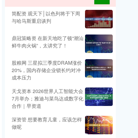
简配资 观天下│以色列将于下周
与哈马斯重启谈判
鼎冠策略资 在新天地吃了顿“潮汕
鲜牛肉火锅”，太讲究了！
股粮网 三星拟三季度DRAM涨价
20%，国内存储企业锁长约对冲
成本压力
天戈资本 2026世界人工智能大会
7月举办；雅迪与菜鸟达成数字化
合作｜早资道
深资管 想要教育儿童，应该怎样
做呢