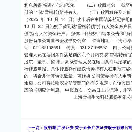
利息所得 税进行代扣代缴。 （二）赎回对象 截至赎回登
册的全 体“雪榕转债”持有人。 （三）赎回程序及时间
（2025 年 10 月 14 日）收市后在中国结算登记
10 月 22 日为赎回款到达“雪榕转债”持有人资金账
债”持有人的资金账户。 媒体上刊登赎回结果公告和
股份有限公司董事会秘书办公室 咨询地址：上海市奉贤
话：021-37198681 传真：021-3719889
管理人员在赎回条件满足前的六个月内交易“雪榕转债”
股东、董事、监 事、高级管理人员在赎回条件满足前的
行转股申报。具体转股操作建议债券持有人在申报前咨询
的，将合并计算转股数量。可转换 公司债券持有人申请转
余额，公司将按照深交所等部门的有关规定，在转股日
应的当期应计利息。 申报后次一交易日上市流通，并
上海雪榕生物科技股份
上一篇：
股融通 广发证券 关于延长广发证券股份有限公