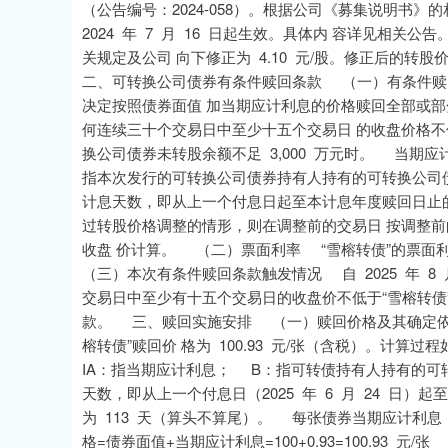
（公告编号：2024-058）。根据公司《募集说明书》的
2024 年 7 月 16 日起生效。具体内 容详见相关公
关规定及公司 向下修正为 4.10 元/股。修正后的转股价
二、可转换公司债券有条件赎回条款 （一）有条件赎
决定按照债券面值 加当期应计利息的价格赎回全部或
何连续三十个交易日中至少十五个交易日 的收盘价格不低
换公司债券未转股余额不足 3,000 万元时。 当期应计利
指本次发行的可转换公司债券持有人持有的可转换公司
计息天数，即从上一个付息日起至本计息年度赎回日止
过转股价格调整的情形，则在调整前的交易日 按调整
收盘 价计算。 （二）票面利率 “雪榕转债”的票面利率
（三）本次有条件赎回条款触发情况 自 2025 年 8 月
交易日中至少有十五个交易日的收盘价不低于“雪榕转债
款。 三、赎回实施安排 （一）赎回价格及其确定依
榕转债”赎回价 格为 100.93 元/张（含税）。计算过
IA：指当期应计利息； B：指可转债持有人持有的可转
天数，即从上一个付息日（2025 年 6 月 24 日）起至
为 113 天（算头不算尾）。 每张债券当期应计利息 IA=B×i
格=债券面值+当期应计利息=100+0.93=100.9