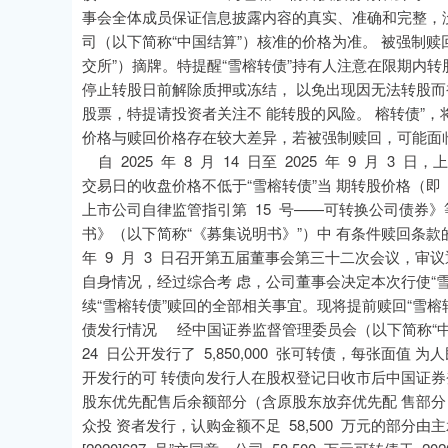
事会全体成员保证信息披露内容的真实、准确和完整，
司（以下简称“中国结算”）核准的价格为准。 被强制赎
交所”）摘牌。特提醒“雪榕转债”持有人注意在限期内转
停止转股日前解除质押或冻结， 以免出现因无法转股而
股票，特提请投资者关注不 能转股的风险。 榕转债”，将按
价格与赎回价格存在较大差异，若被强制赎回，可能面临
自 2025 年 8 月 14 日至 2025 年 9 月 3
交易日的收盘价格不低于“雪榕转债”当 期转股价格（即 4.
上市公司自律监管指引第 15 号——可转换公司债券
书》（以下简称“《募集说明书》”）中 有条件赎回条款
年 9 月 3 日召开第五届董事会第三十二次会议，审
自身情况，经过综合考 虑，公司董事会决定本次行使“
续“雪榕转债”赎回的全部相关事宜。现将提前赎回“雪
债发行情况 经中国证券监督管理委员会（以下简称“中国证监
24 日公开发行了 5,850,000 张可转债，每张面值 为人
开发行的可 转债向发行人在股权登记日收市后中国证券
股东优先配售后余额部分（含原股东放弃优先配 售部分
众投 资者发行，认购金额不足 58,500 万元的部